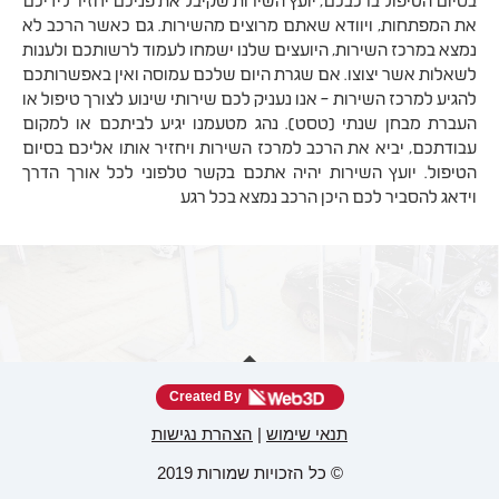
בסיום הטיפול ברכבכם, יועץ השירות שקיבל את פניכם יחזיר לידיכם
את המפתחות, ויוודא שאתם מרוצים מהשירות. גם כאשר הרכב לא
נמצא במרכז השירות, היועצים שלנו ישמחו לעמוד לרשותכם ולענות
לשאלות אשר יצוצו. אם שגרת היום שלכם עמוסה ואין באפשרותכם
להגיע למרכז השירות – אנו נעניק לכם שירותי שינוע לצורך טיפול או
העברת מבחן שנתי (טסט). נהג מטעמנו יגיע לביתכם או למקום
עבודתכם, יביא את הרכב למרכז השירות ויחזיר אותו אליכם בסיום
הטיפול. יועץ השירות יהיה אתכם בקשר טלפוני לכל אורך הדרך
וידאג להסביר לכם היכן הרכב נמצא בכל רגע
Created By
תנאי שימוש
|
הצהרת נגישות
© כל הזכויות שמורות 2019