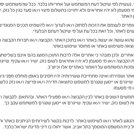
נעשית לפי שיקול דעת המשתמש ועל אחריותו בלבד. ככל שהמשתמש יפעל 
י מטעמן לא יהיו אחראים ולא יחוייבו בתשלום פיצוי ו/או סעד בגין כל נזק
 האתר.
ומרים לעצמם את הזכות למחוק ו/או לערוך ו/או להשמיט תכנים המנוגדים
ים לאתר, וכל זאת בכל עת ועל פי שיקול דעתם הבלעדי.
 עושה או יעשה באתר ו/או בתוכן האתר, הקבוצה ו/או חברות הקבוצה ו/
תוצאה משימוש באתר או מחוסר שימוש באתר.
 אחרים, ולכן מובהר כי אתרים אלה לרבות התוכן המוצג בהם אינם בשליטת
ות הקבוצה ו/או מי מטעמן לא יהיו אחראים לשום נזק, ישיר ו/או עקיף, ש
תמכות המשתמש על האמור באתרים אלו וכיוצ"ב.
ר ושמירתו ואינה מתחייבת ששירותיה יהיו חסינים באופן מוחלט מפני גיש
, שייגרם או ייטען שנגרם למשמש כתוצאה חדירה ו/או פריצה ו/או נזק כלש
 מי מטעמו.
שים השונים באתר לבין הקבוצה ו/או מפעילי האתר. ובהתאם, לקבוצה ו/
לשום נזק, ישיר ו/או עקיף, שייגרם או ייטען שנגרם למשתמש עקב כך.
נוגע לאתר ו/או לשימוש באתר, לרבות בקשר לשירותים הניתנים באתר ותנאי
 בית המשפט המוסמך בתל אביב, אשר יחולו בו דיני מדינת ישראל בלבד.