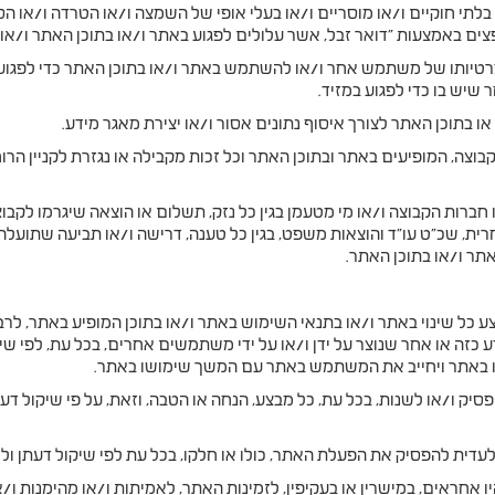
 חוקיים ו/או מוסריים ו/או בעלי אופי של השמצה ו/או הטרדה ו/או הסתה 
פצים באמצעות "דואר זבל, אשר עלולים לפגוע באתר ו/או בתוכן האתר ו/א
רטיותו של משתמש אחר ו/או להשתמש באתר ו/או בתוכן האתר כדי לפגוע
 שיש בו כדי לפגוע במזיד.
תוכן האתר לצורך איסוף נתונים אסור ו/או יצירת מאגר מידע.
הקבוצה, המופיעים באתר ובתוכן האתר וכל זכות מקבילה או נגזרת לקניין הר
ת הקבוצה ו/או מי מטעמן בגין כל נזק, תשלום או הוצאה שיגרמו לקבוצה 
חרית, שכ"ט עו"ד והוצאות משפט, בגין כל טענה, דרישה ו/או תביעה שתועל
תר ו/או בתוכן האתר.
ע כל שינוי באתר ו/או בתנאי השימוש באתר ו/או בתוכן המופיע באתר, לרב
 כזה או אחר שנוצר על ידן ו/או על ידי משתמשים אחרים, בכל עת, לפי שי
מו באתר ויחייב את המשתמש באתר עם המשך שימושו באתר.
יק ו/או לשנות, בכל עת, כל מבצע, הנחה או הטבה, וזאת, על פי שיקול דע
לעדית להפסיק את הפעלת האתר, כולו או חלקו, בכל עת לפי שיקול דעתן ו
ו אחראים, במישרין או בעקיפין, לזמינות האתר, לאמיתות ו/או מהימנות ו/