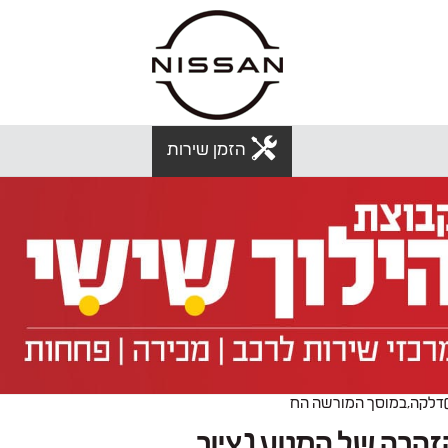
הזמן שירות
ה 2009 מעל 200000ק"מ.מנורת הזהרה של המנוע (ציור