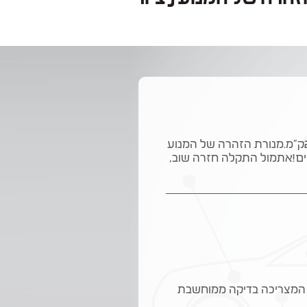
דחוף בבקשה!!ברשותי ניסן טידה 2009 מעל 200000ק"מ.מנורת הזהרה של המנוע
יים!אתמול התקלה חזרה שוב,
 המצריכה בדיקה ממוחשבת