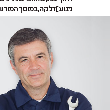
מנוע)דלקה,במוסך המורש