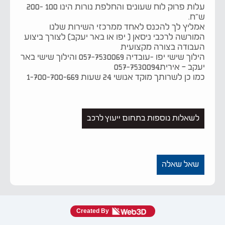
עלות פרוק לוח שעונים והחלפת נורות הינו 100 -200
ש״ח.
אמליץ לך להכנס לאחד ממרכזי השירות שלנו
המורשה לרכבי ניסאן ( יפו או באר יעקב) לצורך ביצוע
העבודה בצורה מקצועית
הילוך שישי יפו -עובדיה 057-7530069 והילוך שישי באר
יעקב – אירית057-7530094
כמו כן לשרותך מוקד אנושי 24 שעות 1-700-700-669
לשאלות נוספות בתחום ייעוץ לרכב
שאל שאלה
Created By