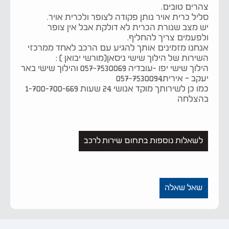
צהרים טובים.
סליל כרית אויר נותן פקודה לצופר ולכרית אויר.
יש מצב שנורת הכרית לא דולקת אבל אין צופר
ולפעמים צריך להחליף.
אנחנו מזמינים אותך להגיע עם הרכב לאחד ממרכזי
השירות של הילוך שישי ניסאן(מורשי יבואן ) :
הילוך שישי יפו -עובדיה 057-7530069 והילוך שישי באר
יעקב – אירית057-7530094
כמו כן לשירותך מוקד אנושי 24 שעות 1-700-700-669
בהצלחה
לשאלות נוספות בתחום שירות לרכב
שאל שאלה