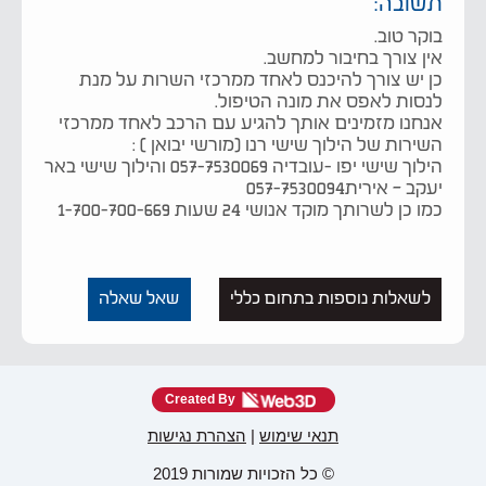
תשובה:
בוקר טוב.
אין צורך בחיבור למחשב.
כן יש צורך להיכנס לאחד ממרכזי השרות על מנת
לנסות לאפס את מונה הטיפול.
אנחנו מזמינים אותך להגיע עם הרכב לאחד ממרכזי
השירות של הילוך שישי רנו (מורשי יבואן ) :
הילוך שישי יפו -עובדיה 057-7530069 והילוך שישי באר
יעקב – אירית057-7530094
כמו כן לשרותך מוקד אנושי 24 שעות 1-700-700-669
לשאלות נוספות בתחום כללי
שאל שאלה
Created By
תנאי שימוש
|
הצהרת נגישות
© כל הזכויות שמורות 2019