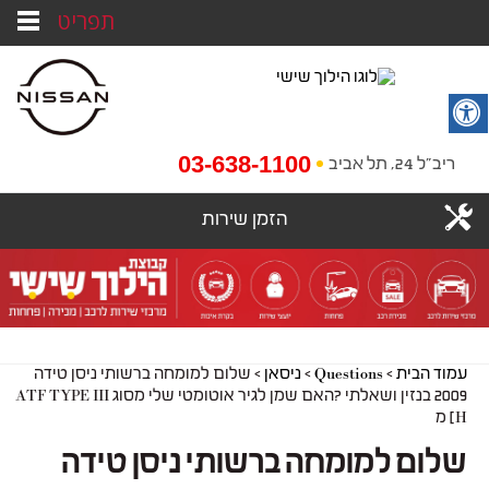
תפריט
03-638-1100
ריב"ל 24, תל אביב
הזמן שירות
עמוד הבית
>
Questions
>
ניסאן
>
שלום למומחה ברשותי ניסן טידה
2009 בנזין ושאלתי ?האם שמן לגיר אוטומטי שלי מסוג ATF TYPE III
[H מ
שלום למומחה ברשותי ניסן טידה