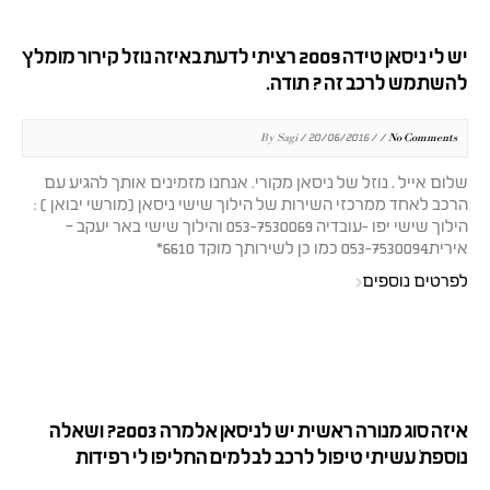
יש לי ניסאן טידה 2009 רציתי לדעת באיזה נוזל קירור מומלץ
להשתמש לרכב זה ? תודה.
By Sagi / 20/06/2016 / /
No Comments
שלום אייל , נוזל של ניסאן מקורי. אנחנו מזמינים אותך להגיע עם
הרכב לאחד ממרכזי השירות של הילוך שישי ניסאן (מורשי יבואן ) :
הילוך שישי יפו -עובדיה 053-7530069 והילוך שישי באר יעקב –
אירית053-7530094 כמו כן לשירותך מוקד 6610*
לפרטים נוספים
איזה סוג מנורה ראשית יש לניסאן אלמרה 2003? ושאלה
נוספת… עשיתי טיפול לרכב לבלמים החליפו לי רפידות