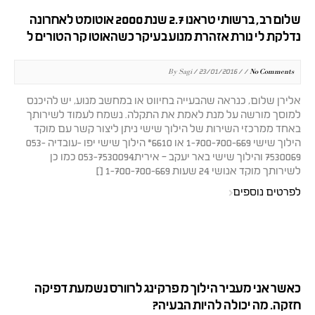
שלום רב, ברשותי טראנו 2.7 שנת 2000 אוטומט לאחרונה
נדלקת לי נורת אזהרת מנוע בעיקר כשהאוטו קר הטורים ל
By Sagi / 23/01/2016 / /
No Comments
אלירן שלום, כנראה שהבעייה בחיווט או במחשב מנוע, יש להיכנס
למוסך מורשה על מנת לאמת את התקלה. נשמח לעמוד לשירותך
באחד ממרכזי השירות של הילוך שישי ניתן ליצור קשר עם מוקד
הילוך שישי 1-700-700-669 או 6610* הילוך שישי יפו -עובדיה 053-
7530069 והילוך שישי באר יעקב – אירית053-7530094 כמו כן
לשירותך מוקד אנושי 24 שעות 1-700-700-669 […]
לפרטים נוספים
כאשר אני מעביר הילוך מ פרקינג לרוורס נשמעת דפיקה
חזקה. מה יכולה להיות הבעיה?