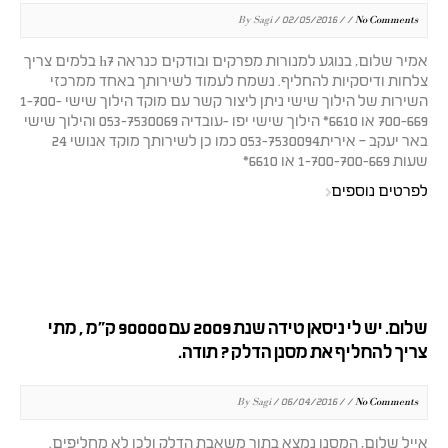
By Sagi / 02/05/2016 / /
No Comments
אמיר שלום, בנוגע למנורות מפרקים ובודקים כנראה h7 בלמים צריך
צלחות ודיסקיות להחליף. נשמח לעמוד לשירותך באחד ממרכזי
השירות של הילוך שישי ניתן ליצור קשר עם מוקד הילוך שישי 1-700-
700-669 או 6610* הילוך שישי יפו -עובדיה 053-7530069 והילוך שישי
באר יעקב – אירית053-7530094 כמו כן לשירותך מוקד אנושי 24
שעות 1-700-700-669 או 6610*
לפרטים נוספים
שלום. יש לי ניסאן טידה שנת 2009 עם 90000 ק"מ , מתי
צריך להחליף את מסנן הדלק ? תודה.
By Sagi / 06/04/2016 / /
No Comments
אייל שלום, המסנן נמצא בתוך משאבת הדלק ולכן לא מחליפים.