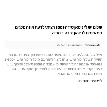
שלום יש לי ניסאן טידה 2009 רציתי לדעת איזה פלגים
מתאימים לניסאן טידה .? תודה.
By Sagi / 27/01/2016 / /
No Comments
אייל שלום, פלגים ארידיום. נשמח לעמוד לשירותך באחד ממרכזי
השירות של הילוך שישי ניתן ליצור קשר עם מוקד הילוך שישי 1-700-
700-669 או 6610* הילוך שישי יפו -עובדיה 053-7530069 והילוך שישי
באר יעקב – אירית053-7530094 כמו כן לשירותך מוקד אנושי 24
שעות 1-700-700-669 או 6610*
לפרטים נוספים