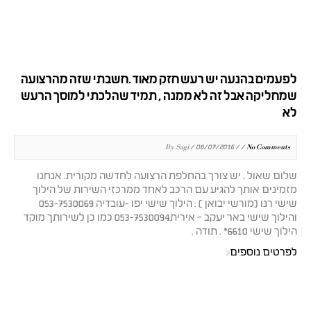
לפעמים בהנעה יש רעש חזק מאוד .חשבתי שזה מהרצועה
שמחליקה אבל זה לא ממנה , תמיד שהלכתי למוסך הרעש
לא
By Sagi / 08/07/2016 / /
No Comments
שלום שאול , יש צורך בהחלפת הרצועה לחדשה מקורית. אנחנו
מזמינים אותך להגיע עם הרכב לאחד ממרכזי השירות של הילוך
שישי רנו (מורשי יבואן ) : הילוך שישי יפו -עובדיה 053-7530069
והילוך שישי באר יעקב – אירית053-7530094 כמו כן לשירותך מוקד
הילוך שישי 6610* . תודה .
לפרטים נוספים